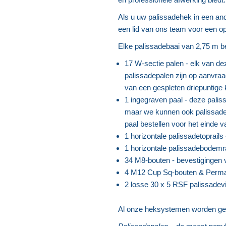
Als u uw palissadehek in een and
een lid van ons team voor een o
Elke palissadebaai van 2,75 m b
17 W-sectie palen - elk van de
palissadepalen zijn op aanvraa
van een gespleten driepuntige 
1 ingegraven paal - deze palis
maar we kunnen ook palissadep
paal bestellen voor het einde 
1 horizontale palissadetoprails
1 horizontale palissadebodemra
34 M8-bouten - bevestigingen 
4 M12 Cup Sq-bouten & Perm
2 losse 30 x 5 RSF palissadev
Al onze heksystemen worden gel