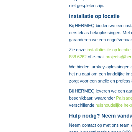
niet gespleten zijn.
Installatie op locatie
Bij HERMEQ bieden we een install
eersteklas hekoplossingen. Met
garanderen we een ongeëvenaard 
Zie onze
installatiesite op locatie
888 6262
of e-mail
projects@he
We bieden turnkey-oplossingen d
het nu gaat om een landelijke im
zorgt voor een snelle en profess
Bij HERMEQ leveren we een aant
beschikbaar, waaronder
Palisade
verschillende
huishoudelijke hekr
Hulp nodig? Neem vand
Neem contact op met ons team v