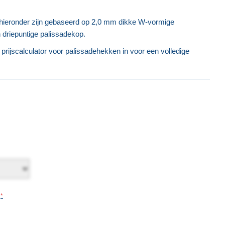
n hieronder zijn gebaseerd op 2,0 mm dikke W-vormige
 driepuntige palissadekop.
prijscalculator voor palissadehekken in voor een volledige
Palisade Standaard - Rail
€ 18,53