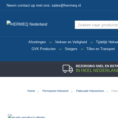
Neem contact op met ons:
sales@hermeq.nl
Afzettingen
Verkeer en Veiligheid
Tijdelijk Hekw
GVK Producten
Steigers
Tillen en Transport
BEZORGING SNEL EN BE
IN HEEL NEDERLAN
Home
Permanent Hekwerk
Palissade Hekwerken
Pali
Ga