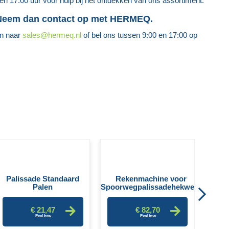
 en 17:00 uur voor hulp bij het ontdekken van ons assortiment.
 Neem dan contact op met HERMEQ.
en naar
sales@hermeq.nl
of bel ons tussen 9:00 en 17:00 op
P
Palissade Standaard
Rekenmachine voor
Palen
Spoorwegpalissadehekwerk
€ 21,47
€ 82,70