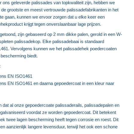
r ons geleverde palissades van topkwaliteit zijn, hebben we
de grootste en meest vertrouwde palissadefabrikanten in het
 te gaan, kunnen we ervoor zorgen dat u elke keer een
ehekproduct krijgt tegen onverslaanbaar lage prijzen.
 getoond, zijn gebaseerd op 2 mm dikke palen, gerold in een W-
spleten palissadekop. Elke palissadebaai is standaard
461. Vervolgens kunnen we het palissadehek poedercoaten
 bescherming biedt.
:
gens EN ISO1461
ens EN ISO1461 en daarna gepoedercoat in een kleur naar
n dat al onze gepoedercoate palissaderails, palissadepalen en
galvaniseerd voordat ze worden gepoedercoat. Dit betekent
ek twee lagen bescherming heeft tegen corrosie en roest. Dit
n aanzienlijk langere levensduur, terwijl het ook een schone