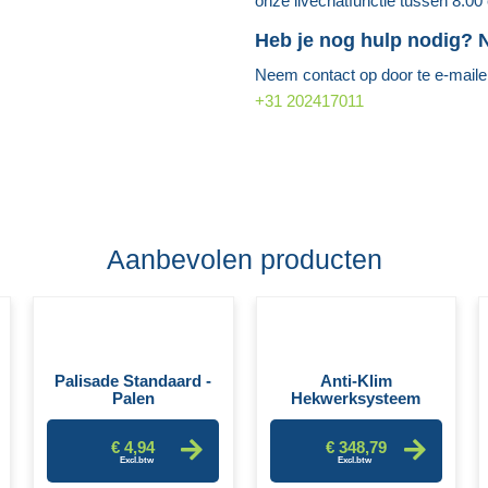
onze livechatfunctie tussen 8:00
Heb je nog hulp nodig?
Neem contact op door te e-mail
+31 202417011
Aanbevolen producten
Palisade Standaard -
Anti-Klim
Palen
Hekwerksysteem
€ 4,94
€ 348,79