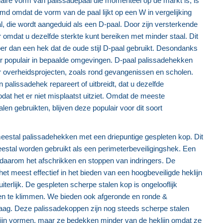
aire vorm van palissadepaal die momenteel op de markt is, is
d omdat de vorm van de paal lijkt op een W in vergelijking
al, die wordt aangeduid als een D-paal. Door zijn versterkende
omdat u dezelfde sterkte kunt bereiken met minder staal. Dit
r dan een hek dat de oude stijl D-paal gebruikt. Desondanks
eer populair in bepaalde omgevingen. D-paal palissadehekken
 overheidsprojecten, zoals rond gevangenissen en scholen.
n palissadehek repareert of uitbreidt, dat u dezelfde
zodat het er niet misplaatst uitziet. Omdat de meeste
len gebruikten, blijven deze populair voor dit soort
estal palissadehekken met een driepuntige gespleten kop. Dit
tal worden gebruikt als een perimeterbeveiligingshek. Een
s daarom het afschrikken en stoppen van indringers. De
het meest effectief in het bieden van een hoogbeveiligde heklijn
erlijk. De gespleten scherpe stalen kop is ongelooflijk
een te klimmen. We bieden ook afgeronde en ronde &
aag. Deze palissadekoppen zijn nog steeds scherpe stalen
lijn vormen, maar ze bedekken minder van de heklijn omdat ze