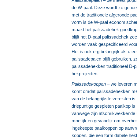
Palissadepalen
– de meest popul
de W-paal. Deze wordt zo genoem
met de traditionele afgeronde pa
vorm is de W-paal economischer 
maakt het palissadehek goedkope
blijft het D-paal palissadehek z
worden vaak gespecificeerd voor
Het is ook erg belangrijk als u ee
palissadepalen blijft gebruiken, 
palissadehekken traditioneel D-pa
hekprojecten.
Palissadekoppen
– we leveren me
komt omdat palissadehekken mees
van de belangrijkste vereisten i
driepuntige gespleten paalkop is 
vanwege zijn afschrikwekkende uit
moeilijk en gevaarlijk om overh
ingekeepte paalkoppen op aanvr
koppen, die een formidabele hek