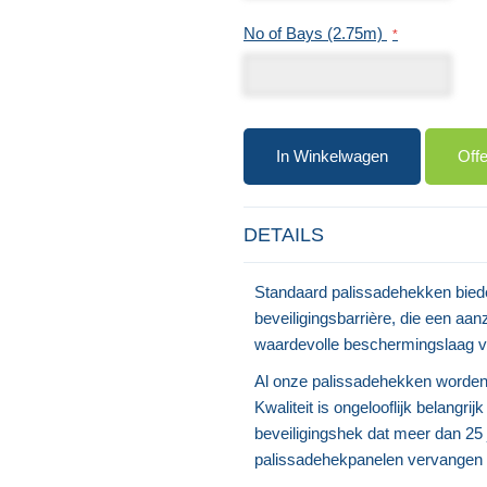
No of Bays (2.75m)
In Winkelwagen
Off
DETAILS
Standaard palissadehekken biede
beveiligingsbarrière, die een aan
waardevolle beschermingslaag vo
Al onze palissadehekken worden 
Kwaliteit is ongelooflijk belangri
beveiligingshek dat meer dan 25 j
palissadehekpanelen vervangen na