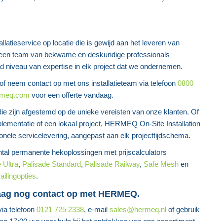
atieservice op locatie die is gewijd aan het leveren van
 een team van bekwame en deskundige professionals
niveau van expertise in elk project dat we ondernemen.
of neem contact op met ons installatieteam via telefoon
0800
rmeq.com
voor een offerte vandaag.
ie zijn afgestemd op de unieke vereisten van onze klanten. Of
plementatie of een lokaal project, HERMEQ On-Site Installation
ionele servicelevering, aangepast aan elk projecttijdschema.
al permanente hekoplossingen met prijscalculators
 Ultra
,
Palisade Standard
,
Palisade Railway
,
Safe Mesh
en
ailingopties
.
aag nog contact op met HERMEQ.
ia telefoon
0121 725 2338
, e-mail
sales@hermeq.nl
of gebruik