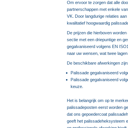
Om ervoor te zorgen dat alle doo
partnerschappen met enkele van 
VK. Door langdurige relaties aan
kwalitatief hoogwaardig palissad
De prijzen die hierboven worden
sectie met een driepuntige en ge
gegalvaniseerd volgens EN ISO1
naar uw wensen, wat twee lagen
De beschikbare afwerkingen zijn
Palissade gegalvaniseerd vol
Palissade gegalvaniseerd volg
keuze.
Het is belangrijk om op te merke
palissadeposten eerst worden ge
dat ons gepoedercoat palissadeh
geeft het palissadeheksysteem ee
en professionele afwerking biedt.