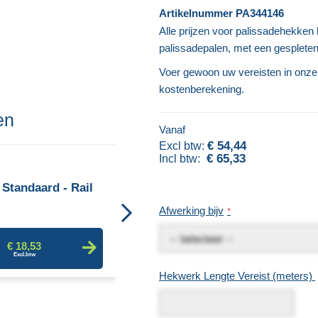
Artikelnummer
PA344146
Alle prijzen voor palissadehekke
palissadepalen, met een gespleten
Voer gewoon uw vereisten in onze 
kostenberekening.
en
Vanaf
€ 54,44
€ 65,33
 Standaard - Rail
Palisade Standaard - Palen
Afwerking bijv
€ 18,53
€ 4,94
Hekwerk Lengte Vereist (meters)