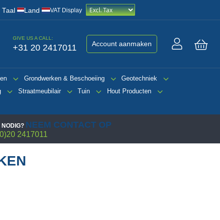
/
Taal
Land
VAT Display
GIVE US A CALL:
Account aanmaken
+31 20 2417011
Win
gen
Grondwerken & Beschoeiing
Geotechniek
g
Straatmeubilair
Tuin
Hout Producten
NEEM CONTACT OP
 NODIG?
0)20 2417011
KEN