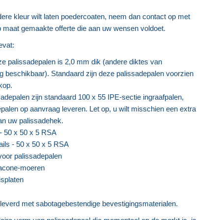
ere kleur wilt laten poedercoaten, neem dan contact op met
p maat gemaakte offerte die aan uw wensen voldoet.
evat:
ze palissadepalen is 2,0 mm dik (andere diktes van
g beschikbaar). Standaard zijn deze palissadepalen voorzien
kop.
sadepalen zijn standaard 100 x 55 IPE-sectie ingraafpalen,
alen op aanvraag leveren. Let op, u wilt misschien een extra
van uw palissadehek.
 - 50 x 50 x 5 RSA
ils - 50 x 50 x 5 RSA
voor palissadepalen
acone-moeren
isplaten
everd met sabotagebestendige bevestigingsmaterialen.