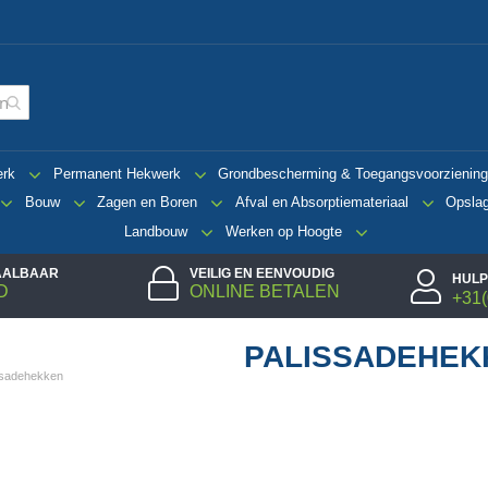
erk
Permanent Hekwerk
Grondbescherming & Toegangsvoorzienin
Bouw
Zagen en Boren
Afval en Absorptiemateriaal
Opsla
Landbouw
Werken op Hoogte
TAALBAAR
VEILIG EN EENVOUDIG
HULP
D
ONLINE BETALEN
+31(
PALISSADEHEK
ssadehekken