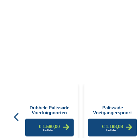
en
Dubbele Palissade
Palissade
Voertuigpoorten
Voetgangerspoort
€ 1.560,00
€ 1.198,08