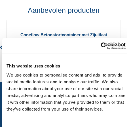
Aanbevolen producten
Coneflow Betonstortcontainer met Zijuitlaat
€ 2.488,61
€ 3.011,22
This website uses cookies
We use cookies to personalise content and ads, to provide
social media features and to analyse our traffic. We also
share information about your use of our site with our social
media, advertising and analytics partners who may combine
it with other information that you’ve provided to them or that
ALLE CATEGORIEËN
they’ve collected from your use of their services.
Afzettingen
Tillen en Transport
Verkeer en Veiligheid
Bouw