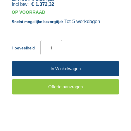
de
van
€ 1.372,32
afbeeldingen-
de
OP VOORRAAD
gallerij
afbeeldingen-
Tot 5 werkdagen
Snelst mogelijke bezorgtijd:
gallerij
Hoeveelheid
In Winkelwagen
Offerte aanvragen