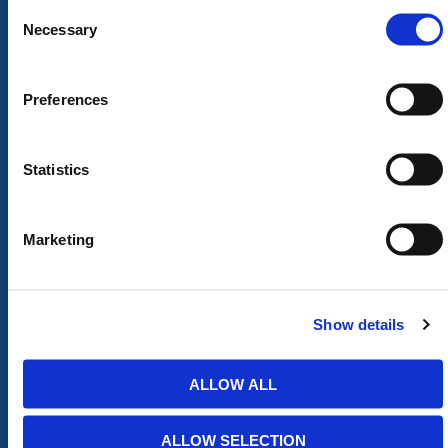
Consent
Tijdelijke Hekwerken
Zagen en Boren
Selection
Necessary
Permanent Hekwerk
Afval en absorptiemateriaal
Grondbescherming &
Opslag
Toegangsvoorzieningen
PBM Welzijn
Preferences
Grondwerken Beschoeiing
Straatmeubilair
Geotechniek
Tuin
GRP Producten
Hout Producten
Statistics
Steigers
Landbouw
Marketing
ONLINE WINKEL
Mijn account
Download Brochure
Help & Veelgestelde vragen
Show details
Algemene Voorwaarden
Privacybeleid
ALLOW ALL
Levering & Afhalen
Retourneren
ALLOW SELECTION
Over ons