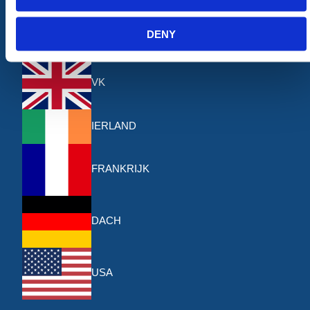
Contact
DENY
Onze andere sites
VK
IERLAND
FRANKRIJK
DACH
USA