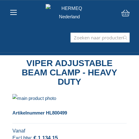
Win
VIPER ADJUSTABLE
BEAM CLAMP - HEAVY
DUTY
Ga
naar
Ga
Artikelnummer
HL800499
het
naar
einde
het
Vanaf
van
begin
€ 1.134,15