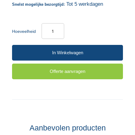
Tot 5 werkdagen
Snelst mogelijke bezorgtijd:
gallerij
Hoeveelheid
In Winkelwagen
Offerte aanvragen
Aanbevolen producten