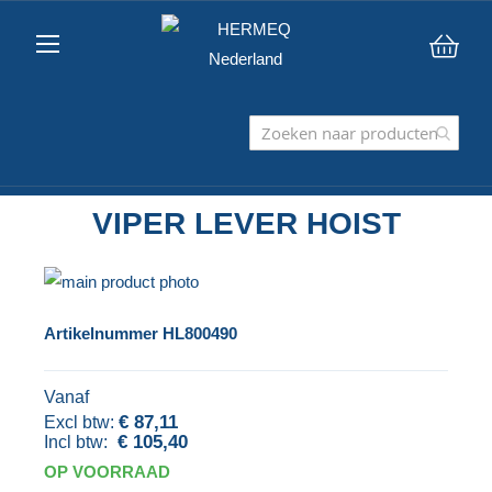
Win
VIPER LEVER HOIST
Ga
naar
Ga
Artikelnummer
HL800490
het
naar
einde
het
Vanaf
van
begin
€ 87,11
de
van
€ 105,40
afbeeldingen-
de
OP VOORRAAD
gallerij
afbeeldingen-