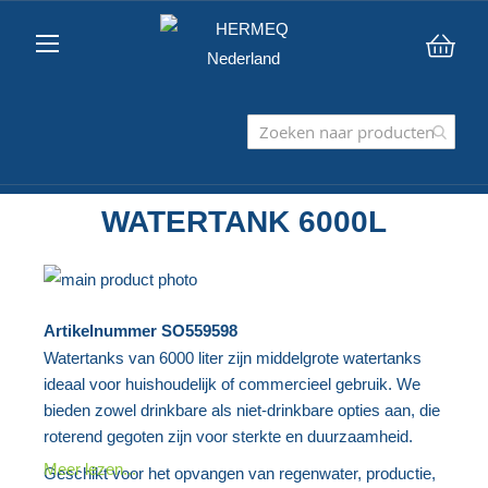
Win
WATERTANK 6000L
Ga
naar
Ga
Artikelnummer
SO559598
het
naar
Watertanks van 6000 liter zijn middelgrote watertanks
einde
het
ideaal voor huishoudelijk of commercieel gebruik. We
van
begin
bieden zowel drinkbare als niet-drinkbare opties aan, die
de
van
roterend gegoten zijn voor sterkte en duurzaamheid.
afbeeldingen-
de
Meer lezen...
Geschikt voor het opvangen van regenwater, productie,
gallerij
afbeeldingen-