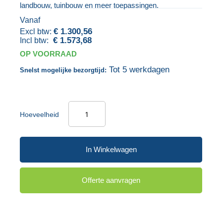
landbouw, tuinbouw en meer toepassingen.
gallerij
Vanaf
€ 1.300,56
€ 1.573,68
OP VOORRAAD
Tot 5 werkdagen
Snelst mogelijke bezorgtijd:
Hoeveelheid
In Winkelwagen
Offerte aanvragen