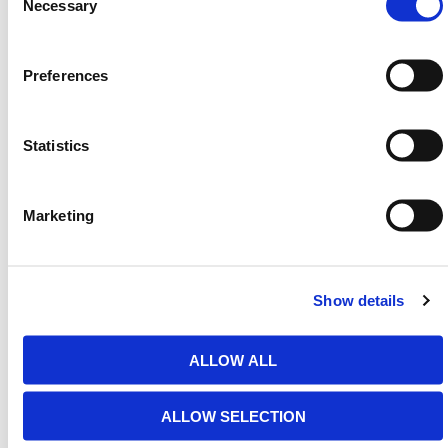
Selection
Necessary
725 2338
, email
sales@hermeq.nl
of gebruik onze
live chat functie tussen 8:00 en 17:00 uur voor hulp
bij het ontdekken van ons assortiment.
Preferences
Heb je nog hulp nodig? Neem dan
contact op met HERMEQ.
Statistics
Neem contact op door te e-mailen
naar
sales@hermeq.nl
of bel ons tussen 9:00 en
17:00 op
+31 202417011
Marketing
Show details
Aanbevolen producten
ALLOW ALL
ALLOW SELECTION
Watergevulde Kunststof Barrier 1M