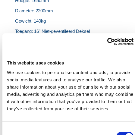
Hoogte: 1650mm
Diameter: 2200mm
Gewicht: 140kg
Toegang: 16" Niet-geventileerd Deksel
Bij HERMEQ hebben we een reeks
Wateropslag
producten die zowel drinkbare als niet-drinkbare
This website uses cookies
tanks tot
25,000L
omvat, evenals
WRAS-
We use cookies to personalise content and ads, to provide
goedgekeurde tanks
,
Geïsoleerde Watertanks
,
social media features and to analyse our traffic. We also
Ondergrondse Tanks
en
Pekeltanks
die uitstekende
share information about your use of our site with our social
oplossingen zijn voor industrieel, landbouwkundig en
media, advertising and analytics partners who may combine
huishoudelijk gebruik.
it with other information that you’ve provided to them or that
they’ve collected from your use of their services.
Hulp nodig? Contacteer HERMEQ
vandaag nog.
Consent
Neem contact op met ons team via telefoon
0121