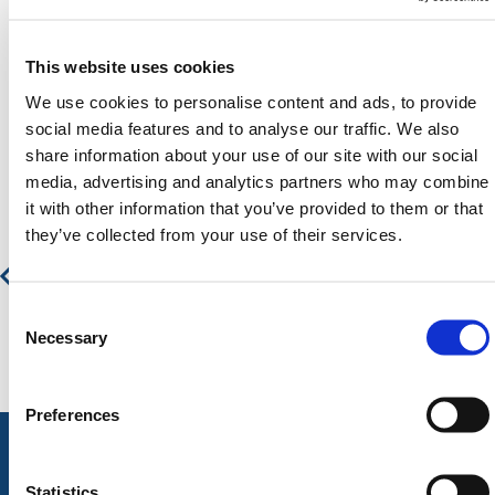
This website uses cookies
We use cookies to personalise content and ads, to provide
Aanbevolen producten
social media features and to analyse our traffic. We also
share information about your use of our site with our social
media, advertising and analytics partners who may combine
it with other information that you’ve provided to them or that
Watergevulde Kunststof Barrier 1M
they’ve collected from your use of their services.
€ 40,90
€ 49,49
Consent
Selection
Necessary
Preferences
Statistics