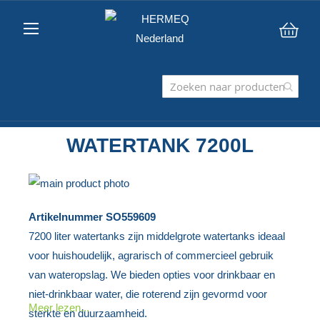
Win
WATERTANK 7200L
Ga
naar
Ga
Artikelnummer
SO559609
het
naar
7200 liter watertanks zijn middelgrote watertanks ideaal
einde
het
voor huishoudelijk, agrarisch of commercieel gebruik
van
begin
van wateropslag. We bieden opties voor drinkbaar en
de
van
niet-drinkbaar water, die roterend zijn gevormd voor
afbeeldingen-
de
Meer lezen...
sterkte en duurzaamheid.
gallerij
afbeeldingen-